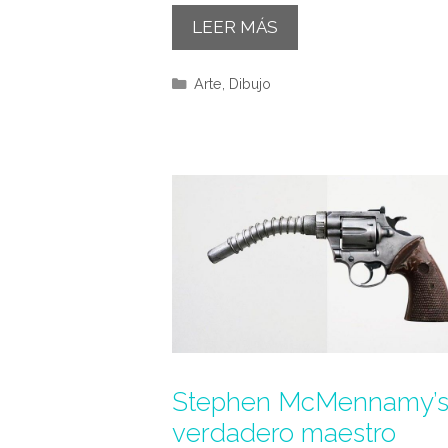
LEER MÁS
Categorías
Arte
,
Dibujo
Stephen McMennamy’s
verdadero maestro