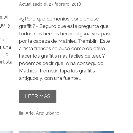
27 febrero, 2018
. Al
«¿Pero qué demonios pone en ese
go, y
graffiti?» Seguro que esta pregunta que
todos nos hemos hecho alguna vez pasó
s de
por la cabeza de Mathieu Tremblin. Este
r una
artista francés se puso como objetivo
H, o
hacer los graffitis más fáciles de leer. Y
rtista
podemos decir que lo ha conseguido.
Mathieu Tremblin tapa los graffitis
antiguos y, con una fuente …
LEER MÁS
Categorías
Arte
,
Arte urbano