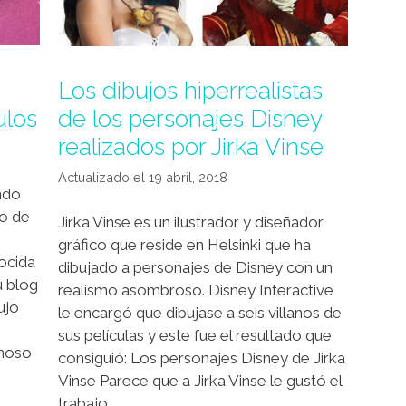
Los dibujos hiperrealistas
ulos
de los personajes Disney
realizados por Jirka Vinse
19 abril, 2018
ando
no de
Jirka Vinse es un ilustrador y diseñador
gráfico que reside en Helsinki que ha
ocida
dibujado a personajes de Disney con un
u blog
realismo asombroso. Disney Interactive
ujo
le encargó que dibujase a seis villanos de
sus películas y este fue el resultado que
amoso
consiguió: Los personajes Disney de Jirka
Vinse Parece que a Jirka Vinse le gustó el
trabajo …