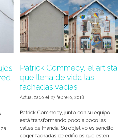
Patrick Commecy, el artista
ujos
que llena de vida las
red
fachadas vacías
27 febrero, 2018
Patrick Commecy, junto con su equipo,
s
está transformando poco a poco las
calles de Francia. Su objetivo es sencillo:
eza
coger fachadas de edificios que estén