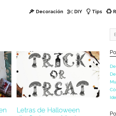
Decoración
DIY
Tips
R
Bus
Po
De
Dec
Mu
Có
Id
 en
Letras de Halloween
Po