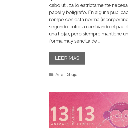
cabo utiliza lo estrictamente necesar
papel y bolígrafo. En alguna publica
rompe con esta norma (incorporan
segundo color a cambiando el papel
una hoja), pero siempre mantiene u
forma muy sencilla de …
LEER MÁS
Categorías
Arte
,
Dibujo