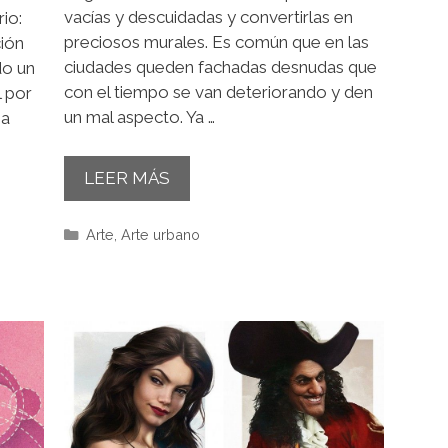
vacías y descuidadas y convertirlas en
io:
preciosos murales. Es común que en las
ción
ciudades queden fachadas desnudas que
do un
con el tiempo se van deteriorando y den
 por
un mal aspecto. Ya …
na
LEER MÁS
Categorías
Arte
,
Arte urbano