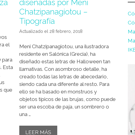
eza
diseñadas por Meni
Chatzipanagiotou –
Có
Tipografía
Có
Ma
28 febrero, 2018
vos
Ma
ra el
Meni Chatzipanagiotou, una ilustradora
IK
residente en Salónica (Grecia), ha
y para
diseñado estas letras de Halloween tan
s. Esta
llamativas. Con asombroso detalle, ha
u
creado todas las letras de abecedario,
us
siendo cada una diferente al resto. Para
os que
ello se ha basado en monstruos y
objetos típicos de las brujas, como puede
ser una escoba de paja, un sombrero o
una …
LEER MÁS