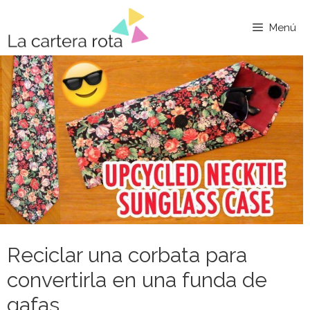
Saltar
al
Menú
contenido
Reciclar una corbata para
convertirla en una funda de
gafas