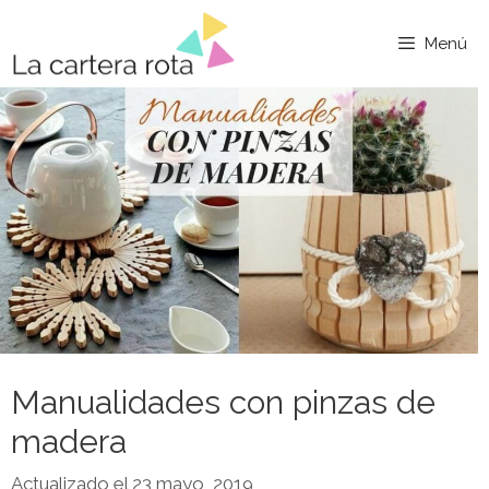
Saltar
al
Menú
contenido
Manualidades con pinzas de
madera
23 mayo, 2019