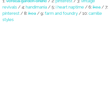
1:
vertical garden online
/ 2:
pinterest
/ 3:
vintage
revivals
/ 4:
handimania
/ 5:
i heart naptime
/ 6:
ikea
/ 7:
pinterest
/ 8:
ikea
/ 9:
farm and foundry
/ 10:
camille
styles