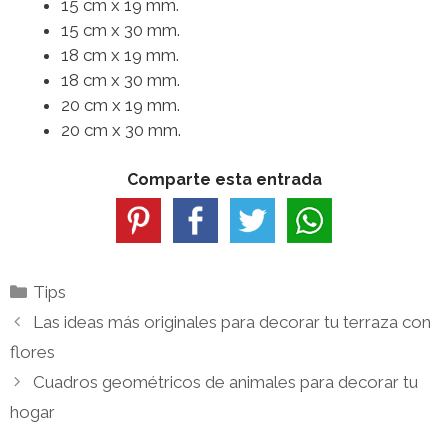
15 cm x 19 mm.
15 cm x 30 mm.
18 cm x 19 mm.
18 cm x 30 mm.
20 cm x 19 mm.
20 cm x 30 mm.
Comparte esta entrada
Categorías
Tips
Las ideas más originales para decorar tu terraza con
flores
Cuadros geométricos de animales para decorar tu
hogar